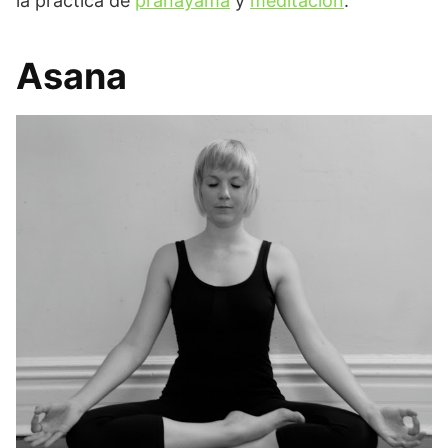
la práctica de
pranayama
y
meditación
.
Asana