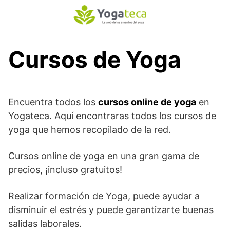
S
a
l
t
Cursos de Yoga
a
r
a
l
Encuentra todos los
cursos online de yoga
en
c
Yogateca. Aquí encontraras todos los cursos de
o
yoga que hemos recopilado de la red.
n
t
e
Cursos online de yoga en una gran gama de
n
precios, ¡incluso gratuitos!
i
d
Realizar formación de Yoga, puede ayudar a
o
disminuir el estrés y puede garantizarte buenas
salidas laborales.