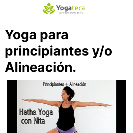
S
a
l
t
Yoga para
a
r
principiantes y/o
a
l
c
Alineación.
o
n
t
e
n
i
d
o