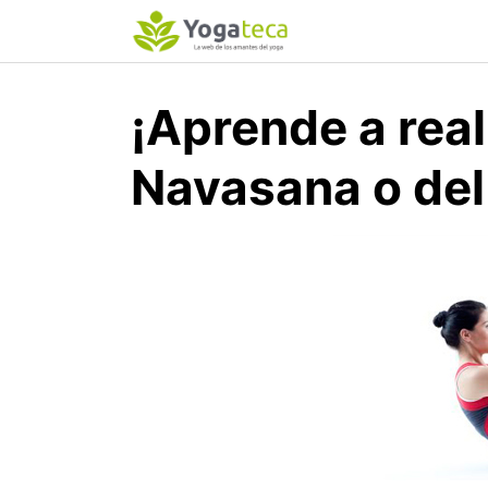
S
a
l
t
¡Aprende a real
a
r
Navasana o del
a
l
c
o
n
t
e
n
i
d
o