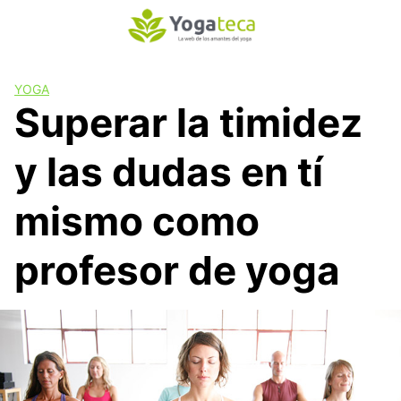
S
a
l
t
YOGA
a
Superar la timidez
r
a
y las dudas en tí
l
c
o
mismo como
n
t
profesor de yoga
e
n
i
d
o