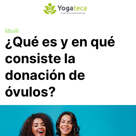
S
a
l
t
SALUD
a
¿Qué es y en qué
r
a
consiste la
l
c
o
donación de
n
t
óvulos?
e
n
i
d
o