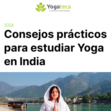
S
a
l
t
YOGA
a
Consejos prácticos
r
a
para estudiar Yoga
l
c
o
en India
n
t
e
n
i
d
o