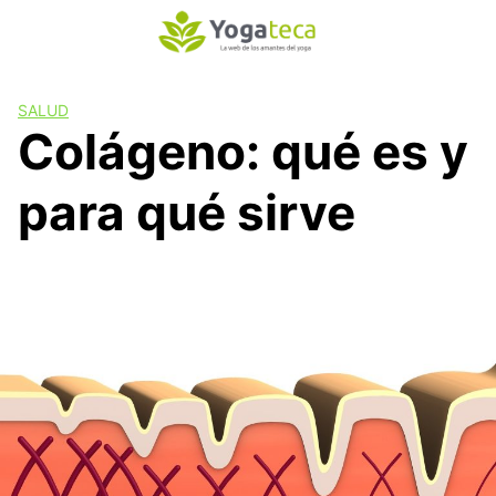
S
a
l
t
SALUD
a
Colágeno: qué es y
r
a
para qué sirve
l
c
o
n
t
e
n
i
d
o