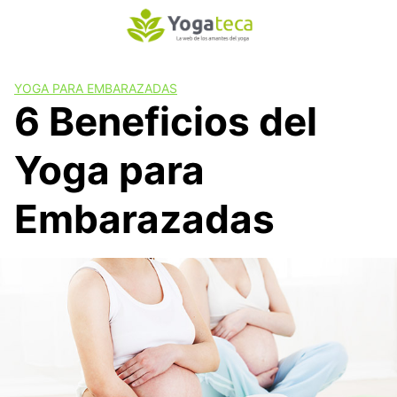
S
a
l
t
YOGA PARA EMBARAZADAS
a
6 Beneficios del
r
a
Yoga para
l
c
o
Embarazadas
n
t
e
n
i
d
o