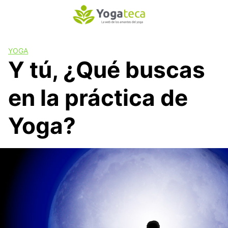
S
a
l
t
YOGA
a
Y tú, ¿Qué buscas
r
a
en la práctica de
l
c
o
Yoga?
n
t
e
n
i
d
o