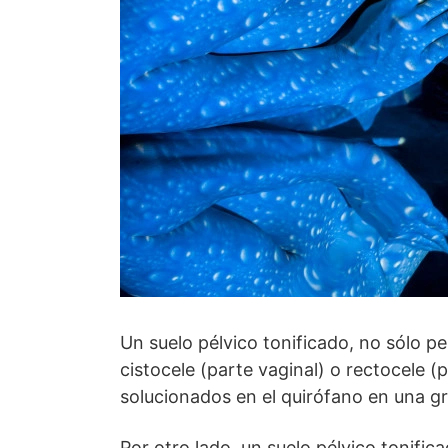
Un suelo pélvico tonificado, no sólo pe
cistocele (parte vaginal) o rectocele (
solucionados en el quirófano en una g
Por otro lado, un suelo pélvico tonific