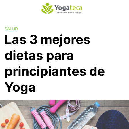
S
a
l
t
SALUD
a
Las 3 mejores
r
a
dietas para
l
c
o
principiantes de
n
t
Yoga
e
n
i
d
o