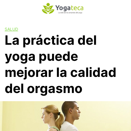
S
a
l
t
SALUD
a
La práctica del
r
a
yoga puede
l
c
o
mejorar la calidad
n
t
del orgasmo
e
n
i
d
o