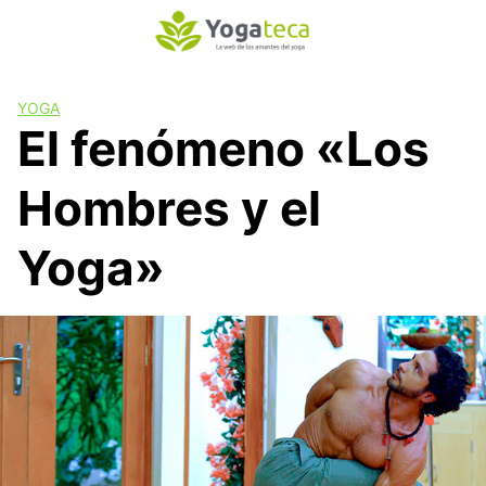
S
a
l
t
YOGA
a
El fenómeno «Los
r
a
Hombres y el
l
c
o
Yoga»
n
t
e
n
i
d
o