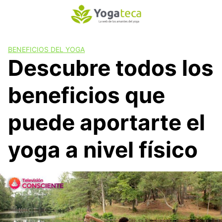
S
a
l
t
BENEFICIOS DEL YOGA
a
Descubre todos los
r
a
beneficios que
l
c
o
puede aportarte el
n
t
yoga a nivel físico
e
n
i
d
o