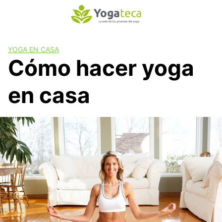
S
a
l
t
YOGA EN CASA
a
Cómo hacer yoga
r
a
en casa
l
c
o
n
t
e
n
i
d
o