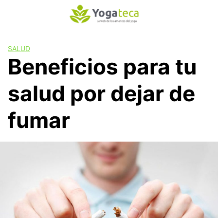
S
a
l
t
SALUD
a
Beneficios para tu
r
a
salud por dejar de
l
c
o
fumar
n
t
e
n
i
d
o