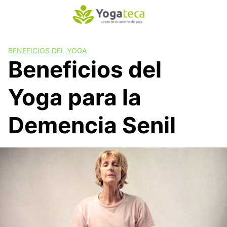
S
a
l
t
BENEFICIOS DEL YOGA
a
Beneficios del
r
a
Yoga para la
l
c
o
Demencia Senil
n
t
e
n
i
d
o