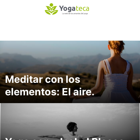
S
a
l
t
a
r
a
l
c
o
Meditar con los
n
t
elementos: El aire.
e
n
i
d
o