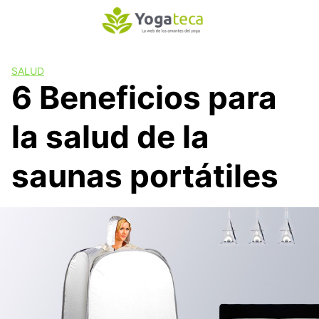
S
a
l
t
SALUD
a
6 Beneficios para
r
a
la salud de la
l
c
o
saunas portátiles
n
t
e
n
i
d
o