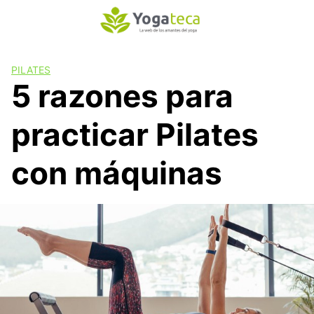
S
a
l
t
PILATES
a
5 razones para
r
a
practicar Pilates
l
c
o
con máquinas
n
t
e
n
i
d
o